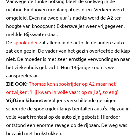
Vanwege de flinke botsing bleef de snelweg in de
richting Eindhoven urenlang afgesloten. Verkeer werd
omgeleid. Even na twee uur 's nachts werd de A2 ter
hoogte van knooppunt Ekkersweijer weer vrijgegeven,
meldde Rijkswaterstaat.
De
spookrijder
zat alleen in de auto. In de andere auto
zat een gezin. De vader van het gezin overleefde de klap
niet. De moeder is met zeer ernstige verwondingen naar
het ziekenhuis gebracht. Hun 14-jarige zoon is wel
aanspreekbaar.
ZIE OOK:
Thomas kon spookrijder op A2 maar net
ontwijken: ‘Hij kwam in volle vaart op mij af, zo eng’
Vijftien kilometer
Volgens verschillende getuigen
scheurde de spookrijder langs tientallen auto's. Hij zou in
volle vaart frontaal op de auto zijn gebotst. Hierdoor
ontstond een enorme ravage op de rijbaan. De weg was
bezaaid met brokstukken.