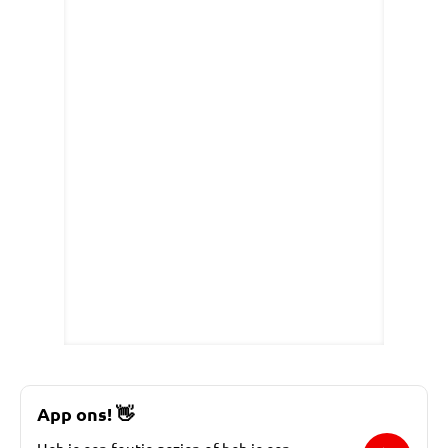
App ons!
👋