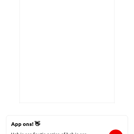
App ons!
👋