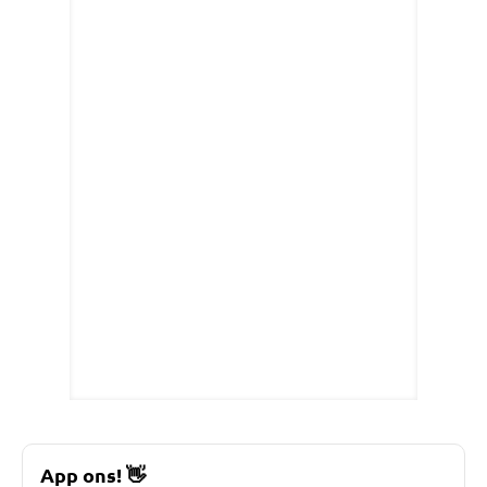
App ons!
👋