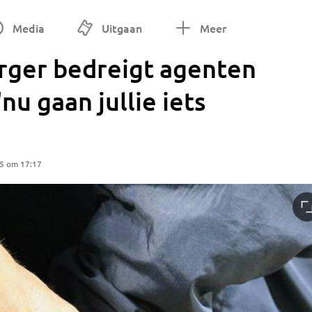
Media
Uitgaan
Meer
urger bedreigt agenten
u gaan jullie iets
25 om 17:17