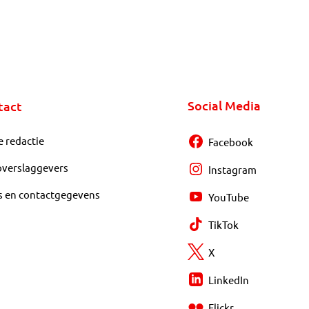
Social Media
tact
e redactie
Facebook
overslaggevers
Instagram
s en contactgegevens
YouTube
TikTok
X
LinkedIn
Flickr