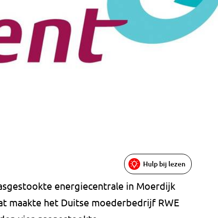
Hulp bij lezen
gasgestookte energiecentrale in Moerdijk
 Dat maakte het Duitse moederbedrijf RWE