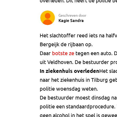
overleden. Dit heeft de politie
Geschreven door
Kagie Sandra
Het slachtoffer reed iets na halfv
Bergeijk de rijbaan op.
Daar
botste ze
tegen een auto. 
uit Veldhoven. De bestuurder pr
In ziekenhuis overleden
Het sla
naar het ziekenhuis in Tilburg geb
politie woensdag weten.
De bestuurder moest dinsdag na h
politie een standaardprocedure.
geen alcohol in het spel is gewee