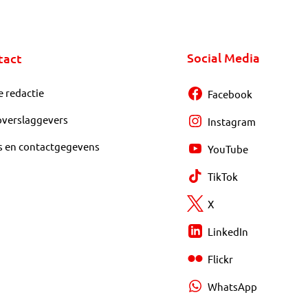
Social Media
tact
e redactie
Facebook
overslaggevers
Instagram
s en contactgegevens
YouTube
TikTok
X
LinkedIn
Flickr
WhatsApp