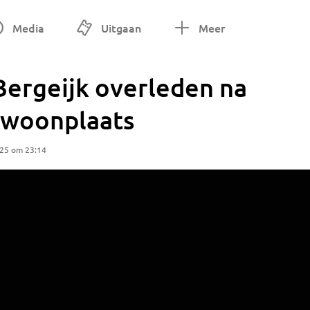
Media
Uitgaan
Meer
 Bergeijk overleden na
r woonplaats
025 om 23:14