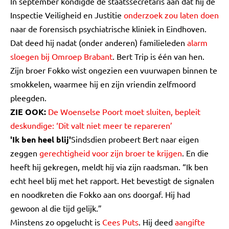
In september kondigde de staatssecretaris aan dat hij de
Inspectie Veiligheid en Justitie
onderzoek zou laten doen
naar de forensisch psychiatrische kliniek in Eindhoven.
Dat deed hij nadat (onder anderen) familieleden
alarm
sloegen bij Omroep Brabant
. Bert Trip is één van hen.
Zijn broer Fokko wist ongezien een vuurwapen binnen te
smokkelen, waarmee hij en zijn vriendin zelfmoord
pleegden.
ZIE OOK:
De Woenselse Poort moet sluiten, bepleit
deskundige: ‘Dit valt niet meer te repareren’
'Ik ben heel blij'
Sindsdien probeert Bert naar eigen
zeggen
gerechtigheid voor zijn broer te krijgen
. En die
heeft hij gekregen, meldt hij via zijn raadsman. “Ik ben
echt heel blij met het rapport. Het bevestigt de signalen
en noodkreten die Fokko aan ons doorgaf. Hij had
gewoon al die tijd gelijk.”
Minstens zo opgelucht is
Cees Puts
. Hij deed
aangifte