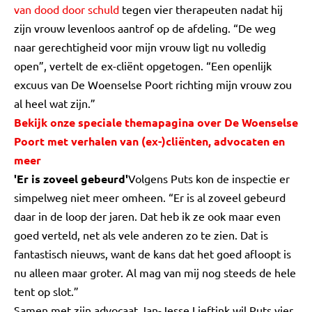
van dood door schuld
tegen vier therapeuten nadat hij
zijn vrouw levenloos aantrof op de afdeling. “De weg
naar gerechtigheid voor mijn vrouw ligt nu volledig
open”, vertelt de ex-cliënt opgetogen. “Een openlijk
excuus van De Woenselse Poort richting mijn vrouw zou
al heel wat zijn.”
Bekijk onze speciale themapagina over De Woenselse
Poort met verhalen van (ex-)cliënten, advocaten en
meer
'Er is zoveel gebeurd'
Volgens Puts kon de inspectie er
simpelweg niet meer omheen. “Er is al zoveel gebeurd
daar in de loop der jaren. Dat heb ik ze ook maar even
goed verteld, net als vele anderen zo te zien. Dat is
fantastisch nieuws, want de kans dat het goed afloopt is
nu alleen maar groter. Al mag van mij nog steeds de hele
tent op slot.”
Samen met zijn advocaat Jan-Jesse Lieftink wil Puts vier