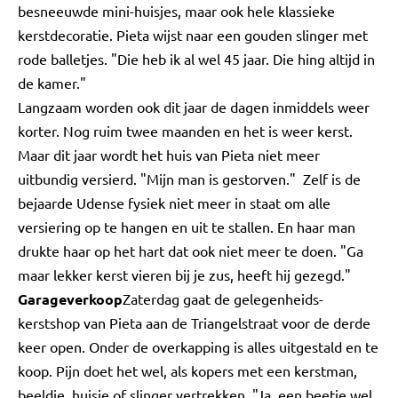
besneeuwde mini-huisjes, maar ook hele klassieke
kerstdecoratie. Pieta wijst naar een gouden slinger met
rode balletjes. "Die heb ik al wel 45 jaar. Die hing altijd in
de kamer."
Langzaam worden ook dit jaar de dagen inmiddels weer
korter. Nog ruim twee maanden en het is weer kerst.
Maar dit jaar wordt het huis van Pieta niet meer
uitbundig versierd. "Mijn man is gestorven." Zelf is de
bejaarde Udense fysiek niet meer in staat om alle
versiering op te hangen en uit te stallen. En haar man
drukte haar op het hart dat ook niet meer te doen. "Ga
maar lekker kerst vieren bij je zus, heeft hij gezegd."
Garageverkoop
Zaterdag gaat de gelegenheids-
kerstshop van Pieta aan de Triangelstraat voor de derde
keer open. Onder de overkapping is alles uitgestald en te
koop. Pijn doet het wel, als kopers met een kerstman,
beeldje, huisje of slinger vertrekken. "Ja, een beetje wel.