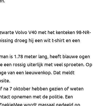
en.
n zwarte Volvo V40 met het kenteken 98-NR-
ssing droeg hij een wit t-shirt en een
man is 1.78 meter lang, heeft blauwe ogen
je een rossig uiterlijk met veel sproeten. Op
oeage van een leeuwenkop. Dat meldt
site.
 of na 7 oktober hebben gezien of weten
ontact opnemen met de politie. Een
g ZoekjeMee wordt massaal gedeeld op