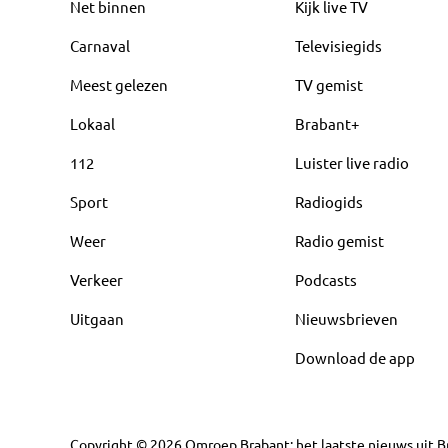
Net binnen
Kijk live TV
Carnaval
Televisiegids
Meest gelezen
TV gemist
Lokaal
Brabant+
112
Luister live radio
Sport
Radiogids
Weer
Radio gemist
Verkeer
Podcasts
Uitgaan
Nieuwsbrieven
Download de app
Copyright
©
2026
Omroep Brabant: het laatste nieuws uit Br