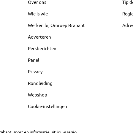
Over ons
Tip d
Wie is wie
Regi
Werken bij Omroep Brabant
Adre
Adverteren
Persberichten
Panel
Privacy
Rondleiding
Webshop
Cookie-instellingen
abant, sport en informatie uit jouw regio.