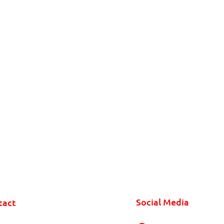
Social Media
tact