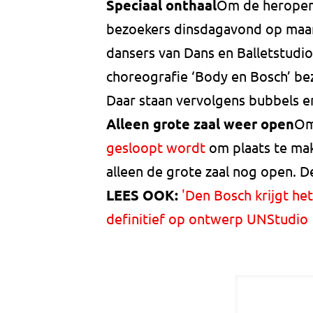
Speciaal onthaal
Om de heropenin
bezoekers dinsdagavond op maar l
dansers van Dans en Balletstudio
choreografie ‘Body en Bosch’ bez
Daar staan vervolgens bubbels e
Alleen grote zaal weer open
Om
gesloopt wordt
om plaats te mak
alleen de grote zaal nog open. De 
LEES OOK:
'Den Bosch krijgt het
definitief op ontwerp UNStudio