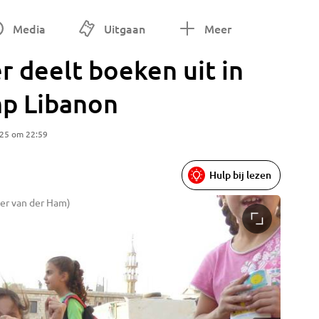
Media
Uitgaan
Meer
r deelt boeken uit in
p Libanon
025 om 22:59
Hulp bij lezen
her van der Ham)
Foto: Es