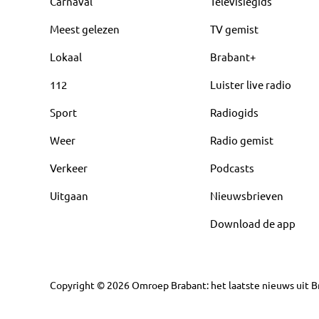
Carnaval
Televisiegids
Meest gelezen
TV gemist
Lokaal
Brabant+
112
Luister live radio
Sport
Radiogids
Weer
Radio gemist
Verkeer
Podcasts
Uitgaan
Nieuwsbrieven
Download de app
Copyright
©
2026
Omroep Brabant: het laatste nieuws uit Br