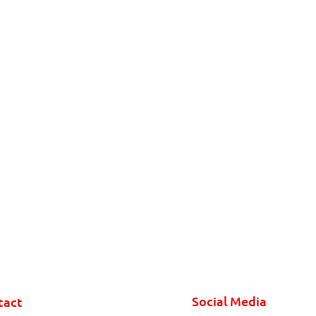
Social Media
tact