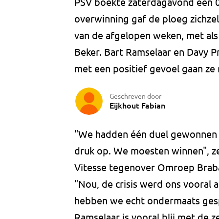
PSV boekte zaterdagavond een 0-
overwinning gaf de ploeg zichzel
van de afgelopen weken, met als
Beker. Bart Ramselaar en Davy Pr
met een positief gevoel gaan ze
Geschreven door
Eijkhout Fabian
"We hadden één duel gewonnen va
druk op. We moesten winnen", ze
Vitesse tegenover Omroep Braban
"Nou, de crisis werd ons vooral a
hebben we echt ondermaats ges
Ramselaar is vooral blij met de z