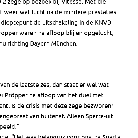
2 zege op bezoek bij Vitesse. Met die
f weer wat lucht na de mindere prestaties
 dieptepunt de uitschakeling in de KNVB
öpper waren na afloop blij en opgelucht,
 nu richting Bayern München.
n de laatste zes, dan staat er wel wat
i Pröpper na afloop van het duel met
t. Is de crisis met deze zege bezworen?
angepraat van buitenaf. Alleen Sparta-uit
peeld."
ege. "Het was belangrijk voor ons, na Sparta