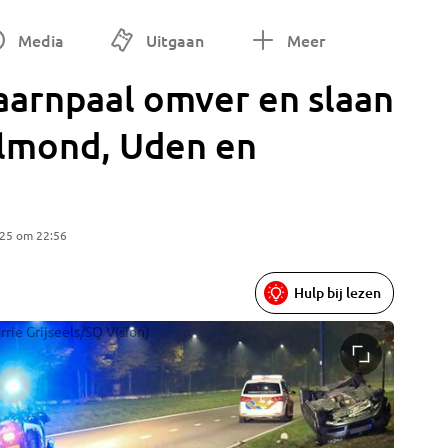
Media
Uitgaan
Meer
taarnpaal omver en slaan
elmond, Uden en
025 om 22:56
Hulp bij lezen
rie Grijseels/SQ Vision)
De inzit