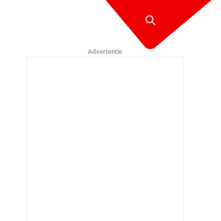
Advertentie
tenden van de auto in Uden vluchtten na het ongeluk. (Foto: Marco van