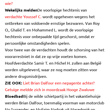
wie?
Wekelijks melden
De voorlopige hechtenis van
verdachte Youssef C.
wordt opgeheven wegens het
ontbreken van voldoende ernstige bezwaren. Van Roy
O., Ghalid T. en Mohammed L. wordt de voorlopige
hechtenis voor onbepaalde tijd geschorst, omdat er
persoonlijke omstandigheden spelen.
Voor twee van de verdachten houdt de schorsing van het
voorarrestniet in dat ze op vrije voeten komen.
Hoofdverdachte Samir T. en Michel H. zullen aan België
worden uitgeleverd, waar ze nog moeten zitten voor
andere drugsmisdrijven.
ZIE OOK:
Liet Brian Dalfour een nepagente achter?
Getuige meldde zich in moordzaak Hooge Zwaluwe
Bloedbad
Bij de wilde schietpartij in het vakantiehuisje
werden Brian Dalfour, toenmalig voorman van motorclub
No Surrender, en Muljaim Nadzak uit Macedonië op