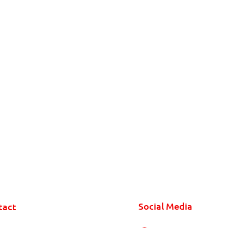
Social Media
tact