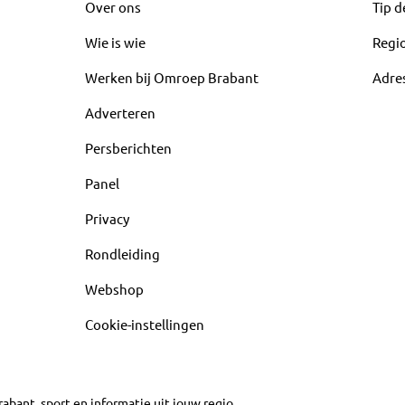
Over ons
Tip d
Wie is wie
Regi
Werken bij Omroep Brabant
Adre
Adverteren
Persberichten
Panel
Privacy
Rondleiding
Webshop
Cookie-instellingen
abant, sport en informatie uit jouw regio.