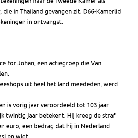
dtekeningen naar de Tweede Kamer als
, die in Thailand gevangen zit. D66-Kamerlid
eningen in ontvangst.
tice for Johan, een actiegroep die Van
len.
ffeeshops uit heel het land meededen, werd
n is vorig jaar veroordeeld tot 103 jaar
jk twintig jaar betekent. Hij kreeg de straf
n euro, een bedrag dat hij in Nederland
sj en wiet.