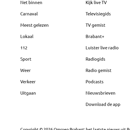
Net binnen
Kijk live TV
Carnaval
Televisiegids
Meest gelezen
TV gemist
Lokaal
Brabant+
112
Luister live radio
Sport
Radiogids
Weer
Radio gemist
Verkeer
Podcasts
Uitgaan
Nieuwsbrieven
Download de app
Copyright
©
2026
Omroep Brabant: het laatste nieuws uit Br