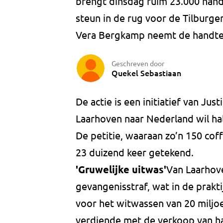
brengt dinsdag ruim 23.000 han
steun in de rug voor de Tilburger
Vera Bergkamp neemt de handtek
Geschreven door
Quekel Sebastiaan
De actie is een initiatief van Jus
Laarhoven naar Nederland wil ha
De petitie, waaraan zo’n 150 co
23 duizend keer getekend.
'Gruwelijke uitwas'
Van Laarhove
gevangenisstraf, wat in de prakti
voor het witwassen van 20 miljoe
verdiende met de verkoop van ha