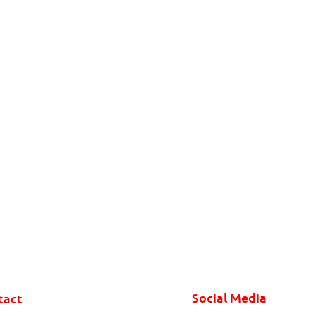
Social Media
tact