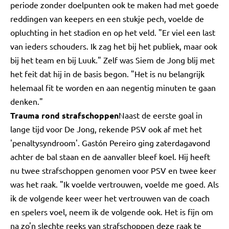
periode zonder doelpunten ook te maken had met goede
reddingen van keepers en een stukje pech, voelde de
opluchting in het stadion en op het veld. "Er viel een last
van ieders schouders. Ik zag het bij het publiek, maar ook
bij het team en bij Luuk." Zelf was Siem de Jong blij met
het feit dat hij in de basis begon. "Het is nu belangrijk
helemaal fit te worden en aan negentig minuten te gaan
denken."
Trauma rond strafschoppen
Naast de eerste goal in
lange tijd voor De Jong, rekende PSV ook af met het
'penaltysyndroom'. Gastón Pereiro ging zaterdagavond
achter de bal staan en de aanvaller bleef koel. Hij heeft
nu twee strafschoppen genomen voor PSV en twee keer
was het raak. "Ik voelde vertrouwen, voelde me goed. Als
ik de volgende keer weer het vertrouwen van de coach
en spelers voel, neem ik de volgende ook. Het is fijn om
na zo'n slechte reeks van strafschoppen deze raak te