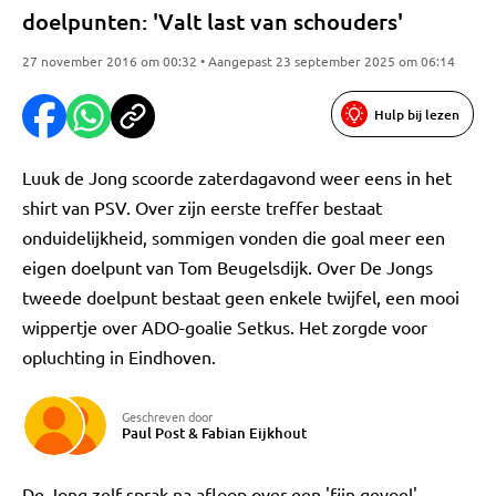
doelpunten: 'Valt last van schouders'
27 november 2016 om 00:32 • Aangepast 23 september 2025 om 06:14
Hulp bij lezen
Luuk de Jong scoorde zaterdagavond weer eens in het
shirt van PSV. Over zijn eerste treffer bestaat
onduidelijkheid, sommigen vonden die goal meer een
eigen doelpunt van Tom Beugelsdijk. Over De Jongs
tweede doelpunt bestaat geen enkele twijfel, een mooi
wippertje over ADO-goalie Setkus. Het zorgde voor
opluchting in Eindhoven.
Geschreven door
Paul Post
&
Fabian Eijkhout
De Jong zelf sprak na afloop over een 'fijn gevoel'.