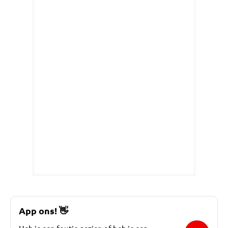
App ons!
👋