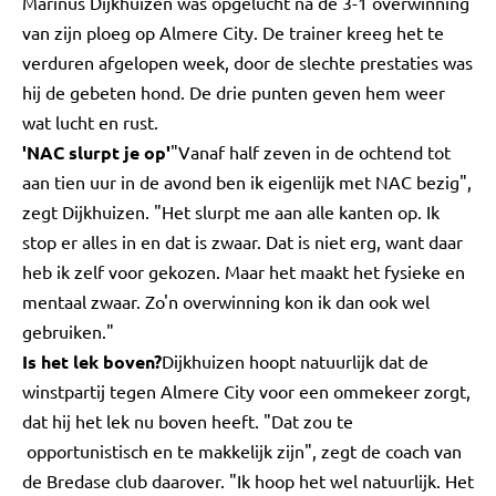
Marinus Dijkhuizen was opgelucht na de 3-1 overwinning
van zijn ploeg op Almere City. De trainer kreeg het te
verduren afgelopen week, door de slechte prestaties was
hij de gebeten hond. De drie punten geven hem weer
wat lucht en rust.
'NAC slurpt je op'
"Vanaf half zeven in de ochtend tot
aan tien uur in de avond ben ik eigenlijk met NAC bezig",
zegt Dijkhuizen. "Het slurpt me aan alle kanten op. Ik
stop er alles in en dat is zwaar. Dat is niet erg, want daar
heb ik zelf voor gekozen. Maar het maakt het fysieke en
mentaal zwaar. Zo'n overwinning kon ik dan ook wel
gebruiken."
Is het lek boven?
Dijkhuizen hoopt natuurlijk dat de
winstpartij tegen Almere City voor een ommekeer zorgt,
dat hij het lek nu boven heeft. "Dat zou te
opportunistisch en te makkelijk zijn", zegt de coach van
de Bredase club daarover. "Ik hoop het wel natuurlijk. Het