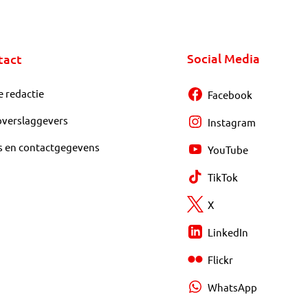
Social Media
tact
e redactie
Facebook
overslaggevers
Instagram
s en contactgegevens
YouTube
TikTok
X
LinkedIn
Flickr
WhatsApp