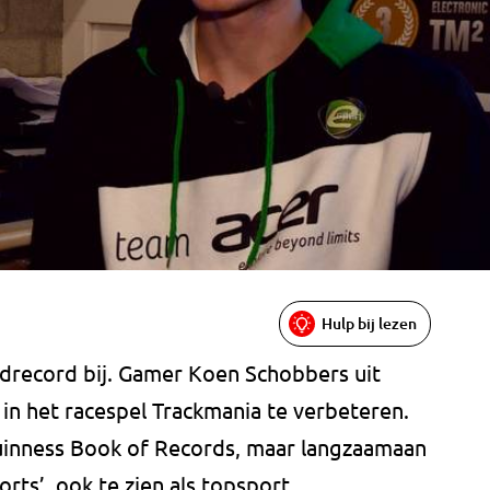
Hulp bij lezen
drecord bij. Gamer Koen Schobbers uit
in het racespel Trackmania te verbeteren.
Guinness Book of Records, maar langzaamaan
rts’, ook te zien als topsport.