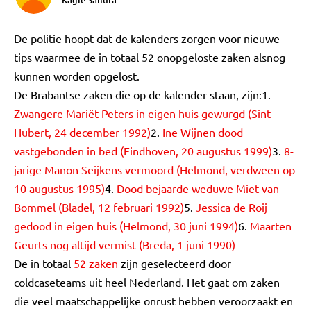
Kagie Sandra
De politie hoopt dat de kalenders zorgen voor nieuwe
tips waarmee de in totaal 52 onopgeloste zaken alsnog
kunnen worden opgelost.
De Brabantse zaken die op de kalender staan, zijn:1.
Zwangere Mariët Peters in eigen huis gewurgd (Sint-
Hubert, 24 december 1992)
2.
Ine Wijnen dood
vastgebonden in bed (Eindhoven, 20 augustus 1999)
3.
8-
jarige Manon Seijkens vermoord (Helmond, verdween op
10 augustus 1995)
4.
Dood bejaarde weduwe Miet van
Bommel (Bladel, 12 februari 1992)
5.
Jessica de Roij
gedood in eigen huis (Helmond, 30 juni 1994)
6.
Maarten
Geurts nog altijd vermist (Breda, 1 juni 1990)
De in totaal
52 zaken
zijn geselecteerd door
coldcaseteams uit heel Nederland. Het gaat om zaken
die veel maatschappelijke onrust hebben veroorzaakt en