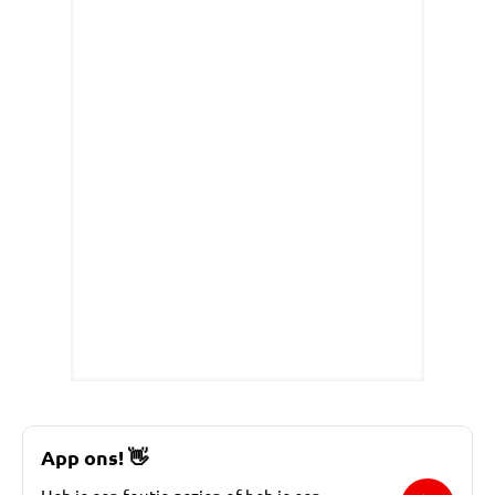
App ons!
👋