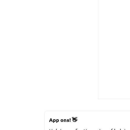
App ons!
👋