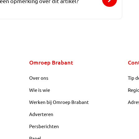
 een opmerking over dit artikel?
Omroep Brabant
Con
Over ons
Tip d
Wie is wie
Regi
Werken bij Omroep Brabant
Adre
Adverteren
Persberichten
Panel