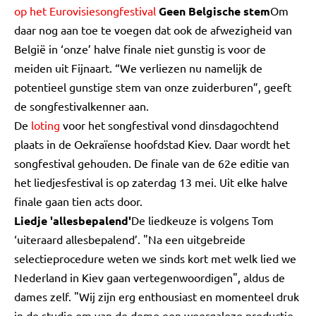
op het Eurovisiesongfestival
Geen Belgische stem
Om
daar nog aan toe te voegen dat ook de afwezigheid van
België in ‘onze’ halve finale niet gunstig is voor de
meiden uit Fijnaart. “We verliezen nu namelijk de
potentieel gunstige stem van onze zuiderburen”, geeft
de songfestivalkenner aan.
De
loting
voor het songfestival vond dinsdagochtend
plaats in de Oekraïense hoofdstad Kiev. Daar wordt het
songfestival gehouden. De finale van de 62e editie van
het liedjesfestival is op zaterdag 13 mei. Uit elke halve
finale gaan tien acts door.
Liedje 'allesbepalend'
De liedkeuze is volgens Tom
‘uiteraard allesbepalend’. "Na een uitgebreide
selectieprocedure weten we sinds kort met welk lied we
Nederland in Kiev gaan vertegenwoordigen", aldus de
dames zelf. "Wij zijn erg enthousiast en momenteel druk
in de studio om van de demo een weergaloze productie