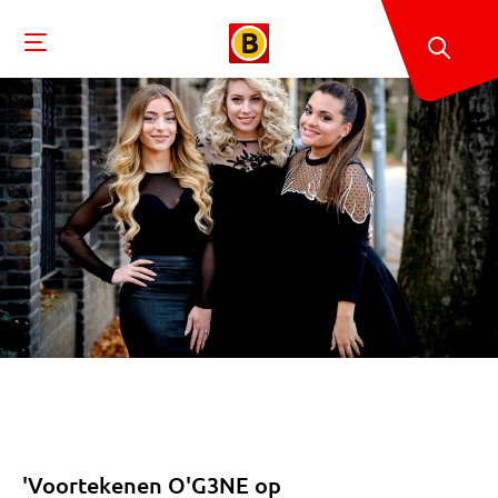
'Voortekenen O'G3NE op