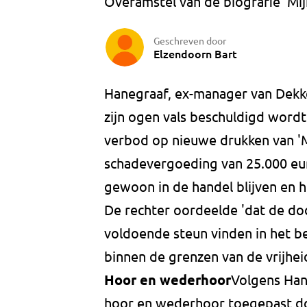
Overamstel van de biografie 'Mi
Geschreven door
Elzendoorn Bart
Hanegraaf, ex-manager van Dekke
zijn ogen vals beschuldigd wordt 
verbod op nieuwe drukken van 'M
schadevergoeding van 25.000 eu
gewoon in de handel blijven en h
De rechter oordeelde 'dat de do
voldoende steun vinden in het b
binnen de grenzen van de vrijhei
Hoor en wederhoor
Volgens Hane
hoor en wederhoor toegepast doo