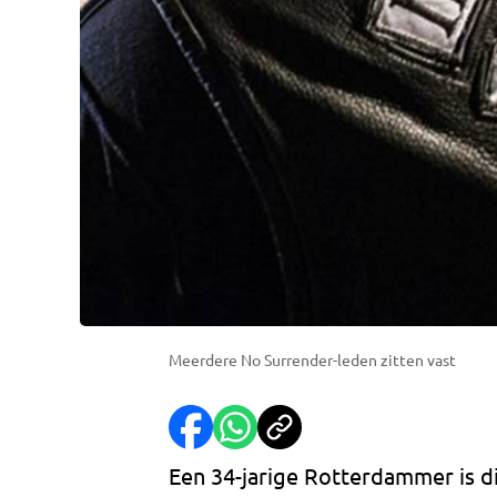
Meerdere No Surrender-leden zitten vast
Een 34-jarige Rotterdammer is 