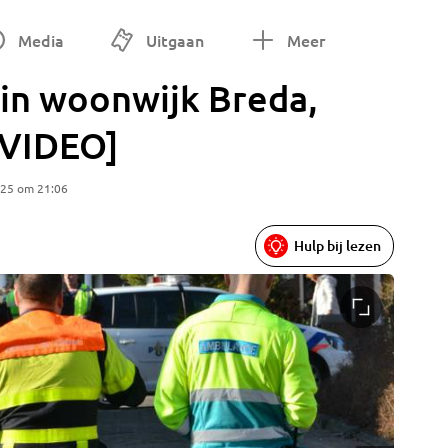
Media
Uitgaan
Meer
 in woonwijk Breda,
[VIDEO]
025 om 21:06
Hulp bij lezen
Foto: Ra