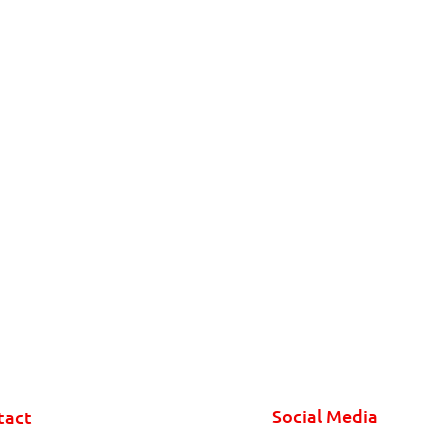
Social Media
tact