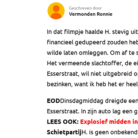
Geschreven door
Vermonden Ronnie
In dat filmpje haalde H. stevig u
financieel gedupeerd zouden he
wilde laten omleggen. Om af te s
Het vermeende slachtoffer, de e
Esserstraat, wil niet uitgebreid o
bezinken, want ik heb het er heel
EOD
Dinsdagmiddag dreigde een H
Esserstraat. In zijn auto lag ee
LEES OOK:
Explosief midden i
Schietpartij
H. is geen onbekende