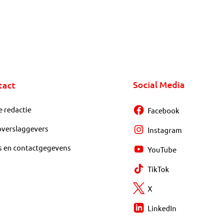
Social Media
tact
e redactie
Facebook
overslaggevers
Instagram
s en contactgegevens
YouTube
TikTok
X
LinkedIn