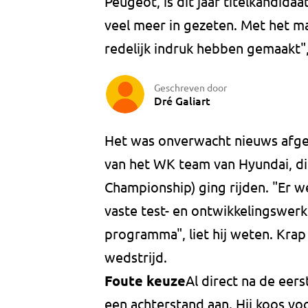
Peugeot, is dit jaar titelkandidaa
veel meer in gezeten. Met het m
redelijk indruk hebben gemaakt",
Geschreven door
Dré Galiart
Het was onverwacht nieuws afge
van het WK team van Hyundai, di
Championship) ging rijden. "Er we
vaste test- en ontwikkelingswerk
programma", liet hij weten. Krap e
wedstrijd.
Foute keuze
Al direct na de eer
een achterstand aan. Hij koos vo