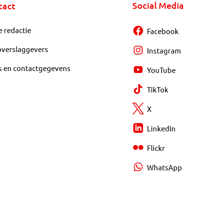
Social Media
tact
e redactie
Facebook
overslaggevers
Instagram
s en contactgegevens
YouTube
TikTok
X
LinkedIn
Flickr
WhatsApp