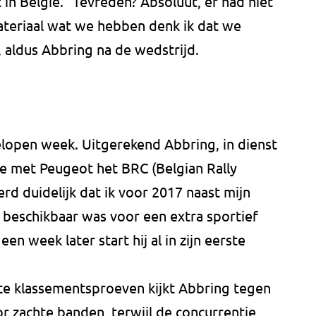
t in België. "Tevreden? Absoluut, er had niet
ateriaal wat we hebben denk ik dat we
 aldus Abbring na de wedstrijd.
lopen week. Uitgerekend Abbring, in dienst
e met Peugeot het BRC (Belgian Rally
rd duidelijk dat ik voor 2017 naast mijn
 beschikbaar was voor een extra sportief
en week later start hij al in zijn eerste
ste klassementsproeven kijkt Abbring tegen
or zachte banden, terwijl de concurrentie