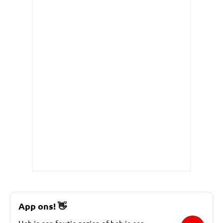
App ons!
👋