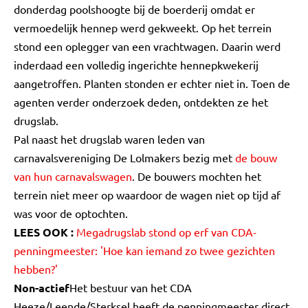
donderdag poolshoogte bij de boerderij omdat er
vermoedelijk hennep werd gekweekt. Op het terrein
stond een oplegger van een vrachtwagen. Daarin werd
inderdaad een volledig ingerichte hennepkwekerij
aangetroffen. Planten stonden er echter niet in. Toen de
agenten verder onderzoek deden, ontdekten ze het
drugslab.
Pal naast het drugslab waren leden van
carnavalsvereniging De Lolmakers bezig met
de bouw
van hun carnavalswagen
. De bouwers mochten het
terrein niet meer op waardoor de wagen niet op tijd af
was voor de optochten.
LEES OOK :
Megadrugslab stond op erf van CDA-
penningmeester: 'Hoe kan iemand zo twee gezichten
hebben?'
Non-actief
Het bestuur van het CDA
Heeze/Leende/Sterksel heeft de penningmeester direct