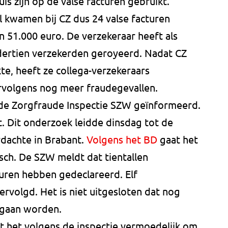
is zijn op de valse facturen gebruikt.
al kwamen bij CZ dus 24 valse facturen
 51.000 euro. De verzekeraar heeft als
dertien verzekerden geroyeerd. Nadat CZ
e, heeft ze collega-verzekeraars
rvolgens nog meer fraudegevallen.
de Zorgfraude Inspectie SZW geïnformeerd.
t. Dit onderzoek leidde dinsdag tot de
rdachte in Brabant.
Volgens het BD
gaat het
ch. De SZW meldt dat tientallen
turen hebben gedeclareerd. Elf
rvolgd. Het is niet uitgesloten dat nog
 gaan worden.
at het volgens de inspectie vermoedelijk om