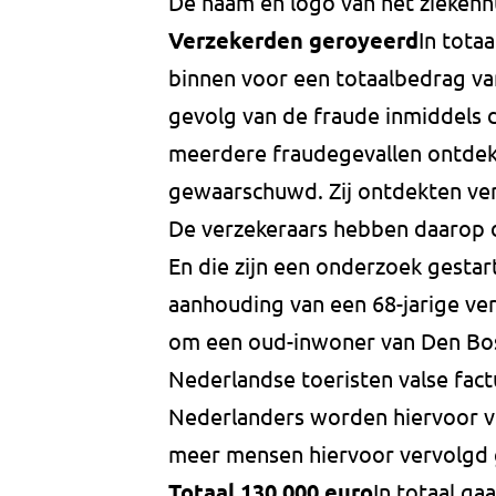
De naam en logo van het ziekenhu
Verzekerden geroyeerd
In tota
binnen voor een totaalbedrag van
gevolg van de fraude inmiddels 
meerdere fraudegevallen ontdekt
gewaarschuwd. Zij ontdekten ve
De verzekeraars hebben daarop 
En die zijn een onderzoek gestar
aanhouding van een 68-jarige ve
om een oud-inwoner van Den Bos
Nederlandse toeristen valse fac
Nederlanders worden hiervoor ve
meer mensen hiervoor vervolgd
Totaal 130.000 euro
In totaal ga