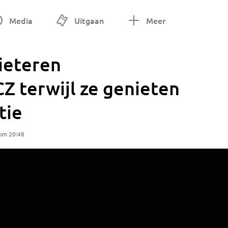
Media
Uitgaan
Meer
ieteren
Z terwijl ze genieten
tie
 om 20:48