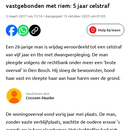
vastgebonden met riem: 5 jaar celstraf
3 maart 2017 om 15:16 • Aangepast 15 oktober 2025 om 01:05
Hulp bij lezen
Een 26-jarige man is vrijdag veroordeeld tot een celstraf
van vijf jaar en tbs met dwangverpleging. De man
pleegde volgens de rechtbank onder meer een ‘brute
overval’ in Den Bosch. Hij sloeg de bewoonster, bond
haar vast en sleepte haar aan haar haren over de grond.
Geschreven door
Cnossen Maaike
De woningoverval vond vorig jaar mei plaats. De man,
zonder vaste verblijfplaats, wachtte de oudere vrouw 's
avonds op in haar slaapkamer. Het slachtoffer had zich