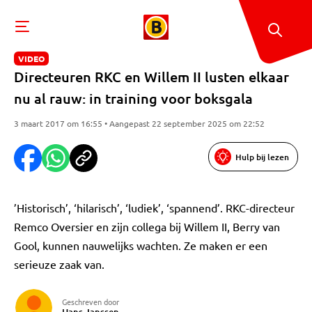
VIDEO
Directeuren RKC en Willem II lusten elkaar
nu al rauw: in training voor boksgala
3 maart 2017 om 16:55 • Aangepast 22 september 2025 om 22:52
Hulp bij lezen
’Historisch’, ‘hilarisch’, ‘ludiek’, ‘spannend’. RKC-directeur
Remco Oversier en zijn collega bij Willem II, Berry van
Gool, kunnen nauwelijks wachten. Ze maken er een
serieuze zaak van.
Geschreven door