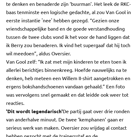
te denken en benaderde zijn ‘buurman’. Het leek de RKC-
baas tenminste een logische gedachte, al zou Van Gool in
eerste instantie 'nee' hebben gezegd. “Gezien onze
vriendschappelijke band en de goede verstandhouding
tussen de twee clubs vond ik het voor de hand liggen dat
ik Berry zou benaderen. Ik vind het supergaaf dat hij toch
wil meedoen”, aldus Oversier.
Van Gool zelf: “Ik zat met mijn kinderen te eten toen ik
allerlei berichtjes binnenkreeg. Hoefde nauwelijks na te
denken, heb meteen een Willem II-shirt aangetrokken en
ergens bokshandschoenen vandaan gehaald.” Een foto
was vervolgens snel gemaakt en dat leidde ook weer tot
reacties.
'Dit wordt legendarisch'
De partij gaat over drie ronden
van anderhalve minuut. De twee ‘kemphanen’ gaan er
serieus werk van maken. Oversier zou vrijdag al contact
hebben gezocht met de trainersstaf en de