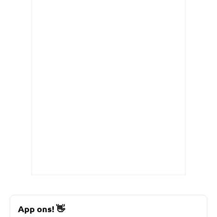
App ons!
👋