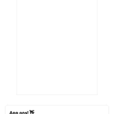
App ons!
👋