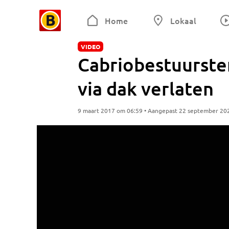
Home
Lokaal
VIDEO
Cabriobestuurste
via dak verlaten
9 maart 2017 om 06:59 • Aangepast 22 september 20