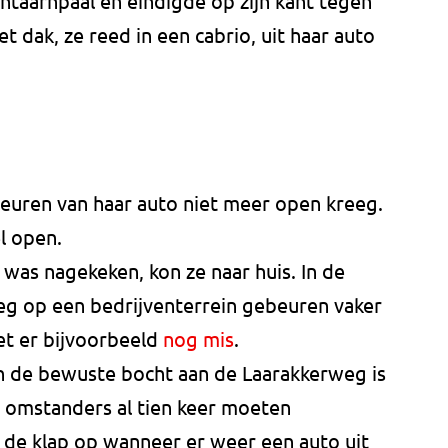
ntaarnpaal en eindigde op zijn kant tegen
t dak, ze reed in een cabrio, uit haar auto
euren van haar auto niet meer open kreeg.
l open.
was nagekeken, kon ze naar huis. In de
eg op een bedrijventerrein gebeuren vaker
et er bijvoorbeeld
nog mis
.
in de bewuste bocht aan de Laarakkerweg is
s omstanders al tien keer moeten
 de klap op wanneer er weer een auto uit