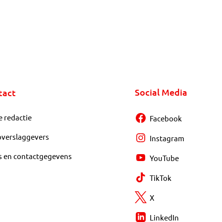
Social Media
tact
e redactie
Facebook
overslaggevers
Instagram
s en contactgegevens
YouTube
TikTok
X
LinkedIn