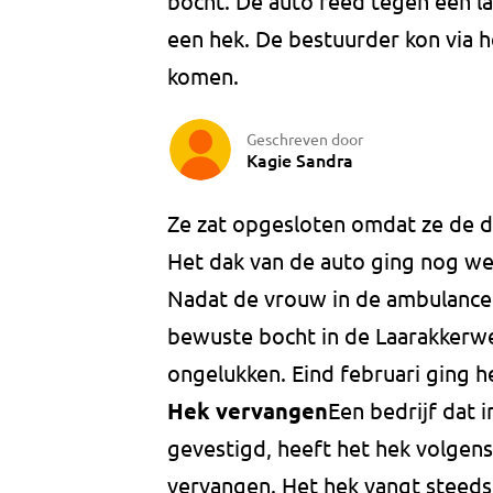
bocht. De auto reed tegen een la
een hek. De bestuurder kon via he
komen.
Geschreven door
Kagie Sandra
Ze zat opgesloten omdat ze de d
Het dak van de auto ging nog we
Nadat de vrouw in de ambulance 
bewuste bocht in de Laarakkerw
ongelukken. Eind februari ging h
Hek vervangen
Een bedrijf dat 
gevestigd, heeft het hek volgen
vervangen. Het hek vangt steeds