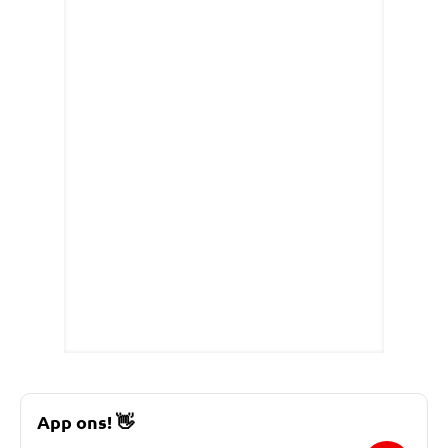
App ons!
👋