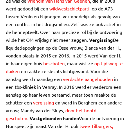
Ze was de
vriendin van Hans van Geenen
, die in 2008
werd gedood bij een
wildwestschietpartij
op de A73
tussen Venlo en Nijmegen, vermoedelijk als gevolg van
een conflict in het drugsmilieu. Zelf was ze ook actief in
de hennepteelt. Over haar precieze rol bij de ontvoering
wilde het OM vrijdag niet meer zeggen.
Vergissing
De
liquidatiepogingen op de Osse vrouw, Bianca van der H.,
vonden plaats in 2015 en 2016. In 2015 werd Van der H.
in haar eigen huis
beschoten
, maar wist ze
op tijd weg te
duiken
en raakte ze slechts lichtgewond. Voor die
aanslag werd maandag een
verdachte aangehouden
in
een tbs-kliniek in Venray. In 2016 werd er wederom een
aanslag op haar leven beraamd, maar toen maakte de
schutter een
vergissing
en werd in Berghem een andere
vrouw, Mandy van der Sluys,
door het hoofd
geschoten
.
Vastgebonden handen
Voor de ontvoering in
Nunspeet zijn naast Van der H. ook
twee Tilburgers,