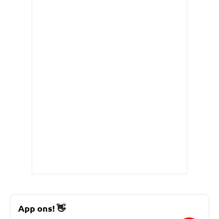
App ons!
👋