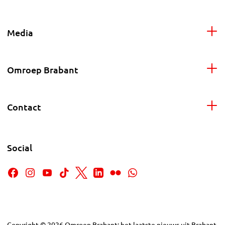
Media
Omroep Brabant
Contact
Social
Copyright
©
2026
Omroep Brabant: het laatste nieuws uit Brabant,