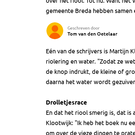
over het riool. Tot nu. Want het
gemeente Breda hebben samen ee
Geschreven door
Tom van den Oetelaar
Eén van de schrijvers is Martijn K
riolering en water. "Zodat ze wet
de knop indrukt, de kleine of g
daarna het water wordt gezuiver
Drolletjesrace
En dat het riool smerig is, dat i
Klootwijk: "Ik heb het boek nu e
om over de vieze dingen te praten