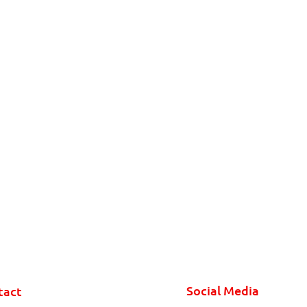
Social Media
tact