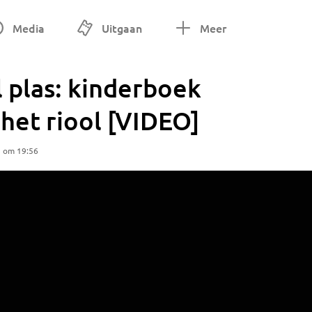
Media
Uitgaan
Meer
 plas: kinderboek
het riool [VIDEO]
5 om 19:56