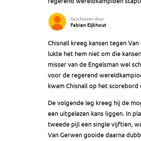
regerend wereldkampioen stapte
Geschreven door
Fabian Eijkhout
Chisnall kreeg kansen tegen Va
lukte het hem niet om die kanse
misser van de Engelsman wel sch
voor de regerend wereldkampioe
kwam Chisnall op het scorebord d
De volgende leg kreeg hij de mog
een uitgelezen kans liggen. In pla
tweede pijl een single vijftien,
Van Gerwen gooide daarna dubbel