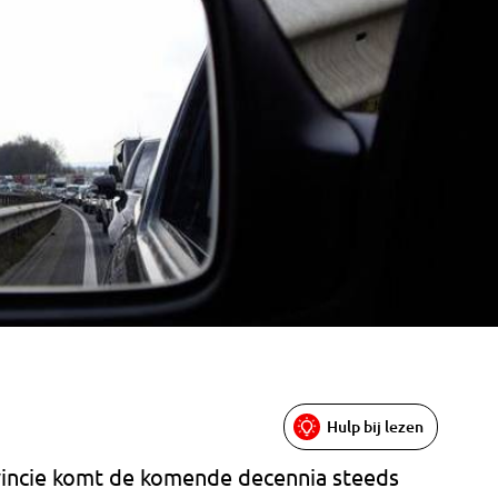
Hulp bij lezen
vincie komt de komende decennia steeds