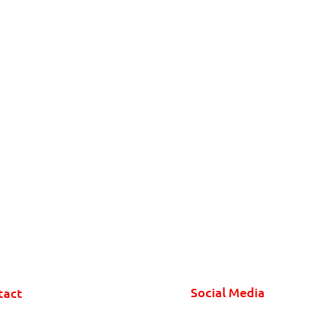
Social Media
tact