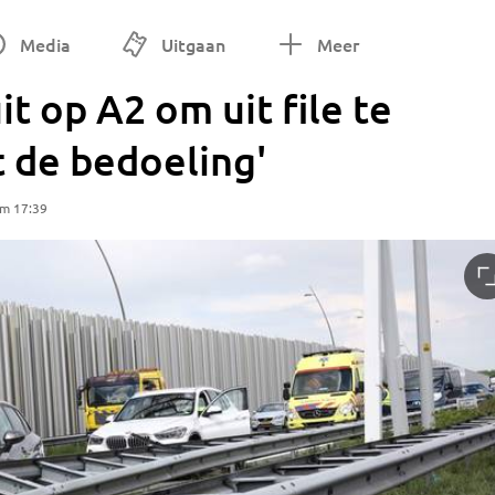
Media
Uitgaan
Meer
it op A2 om uit file te
t de bedoeling'
om 17:39