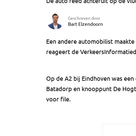
De auto reed achteruit op de vlu
Geschreven door
Bart Elzendoorn
Een andere automobilist maakte e
reageert de VerkeersInformatiedi
Op de A2 bij Eindhoven was een
Batadorp en knooppunt De Hogt wa
voor file.