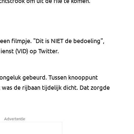
chtstrook om uit de file te komen.
en filmpje. "Dit is NIET de bedoeling",
enst (VID) op Twitter.
 ongeluk gebeurd. Tussen knooppunt
s de rijbaan tijdelijk dicht. Dat zorgde
Advertentie