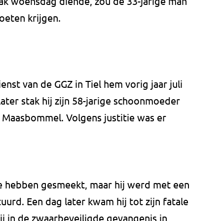
ak woensdag diende, zou de 33-jarige man
eten krijgen.
ienst van de GGZ in Tiel hem vorig jaar juli
ter stak hij zijn 58-jarige schoonmoeder
e Maasbommel. Volgens justitie was er
 hebben gesmeekt, maar hij werd met een
uurd. Een dag later kwam hij tot zijn fatale
ij in de zwaarbeveiligde gevangenis in