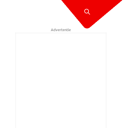
Advertentie
penaltyschieten nemen ook G-teams deel. (Foto: Facebook Zwaluwen J