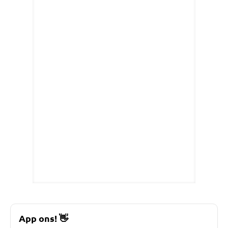
App ons!
👋