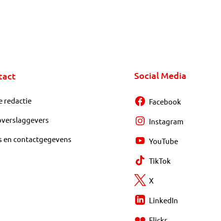
Social Media
tact
e redactie
Facebook
overslaggevers
Instagram
s en contactgegevens
YouTube
TikTok
X
LinkedIn
Flickr